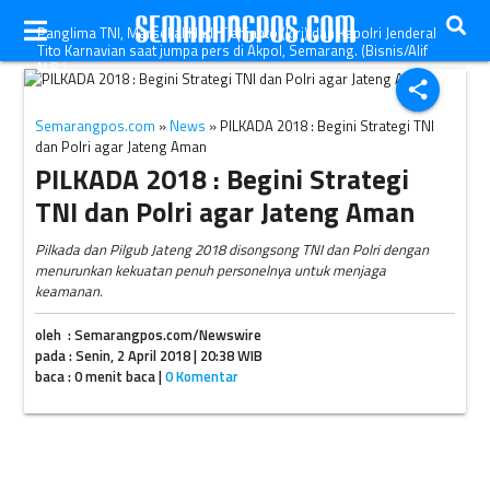
Panglima TNI, Marsekal Hadi Tjahjanto (kiri) dan Kapolri Jenderal
Tito Karnavian saat jumpa pers di Akpol, Semarang. (Bisnis/Alif
N.R.)
share
Semarangpos.com
»
News
» PILKADA 2018 : Begini Strategi TNI
dan Polri agar Jateng Aman
PILKADA 2018 : Begini Strategi
TNI dan Polri agar Jateng Aman
Pilkada dan Pilgub Jateng 2018 disongsong TNI dan Polri dengan
menurunkan kekuatan penuh personelnya untuk menjaga
keamanan.
oleh : Semarangpos.com/Newswire
pada : Senin, 2 April 2018 | 20:38 WIB
baca : 0 menit baca |
0 Komentar