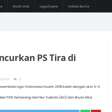
ga
Kisah Unik
Jagad Jawa
Indeks Berita
curkan PS Tira di
i 2018
0
embilan Liga 1 Indonesia musim 2018 kalah dengan skor 0-2.
iker PSIS Semarang Hari Nur Yulianto (kiri) dan Bruno Silva