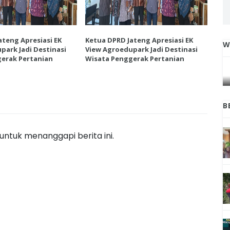
ateng Apresiasi EK
Ketua DPRD Jateng Apresiasi EK
Ket
W
park Jadi Destinasi
View Agroedupark Jadi Destinasi
Vie
IGA
INI CARA UMAT KRISTIANI SALATIGA
erak Pertanian
Wisata Penggerak Pertanian
Wis
L
JAGA KERUKUNAN SAMBUT NATAL
B
ntuk menanggapi berita ini.