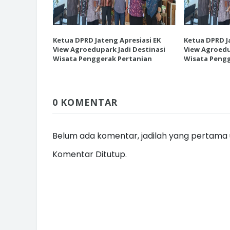
esiasi EK
Ketua DPRD Jateng Apresiasi EK
Ketua DPRD J
 Destinasi
View Agroedupark Jadi Destinasi
View Agroedu
INI CARA UMAT KRISTIANI SALAT
tanian
Wisata Penggerak Pertanian
Wisata Pengg
JAGA KERUKUNAN SAMBUT NATA
0 KOMENTAR
Belum ada komentar, jadilah yang pertama u
Komentar Ditutup.