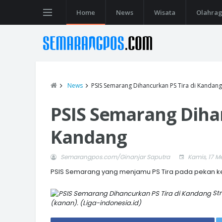
Home
News
Wisata
Olahra
News
PSIS Semarang Dihancurkan PS Tira di Kandang
PSIS Semarang Dihan
Kandang
Semarangpos.com/Ginanjar Saputra
Kamis, 17 Me
PSIS Semarang yang menjamu PS Tira pada pekan kes
Str
(kanan). (Liga-indonesia.id)