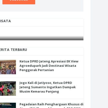
ua DPRD Jateng Apresiasi EK
ISATA
w Agroedupark Jadi Destinasi
INI CARA UMAT KRISTIANI SALATIGA
INI CARA
ata Penggerak Pertanian
JAGA KERUKUNAN SAMBUT NATAL
JAGA KE
ERITA TERBARU
Ketua DPRD Jateng Apresiasi EK View
Agroedupark Jadi Destinasi Wisata
Penggerak Pertanian
Jogo Kali di Jatiyoso, Ketua DPRD
Jateng Sumanto Ingatkan Dampak
Musim Kemarau Panjang
Pegadaian Raih Penghargaan Khusus di