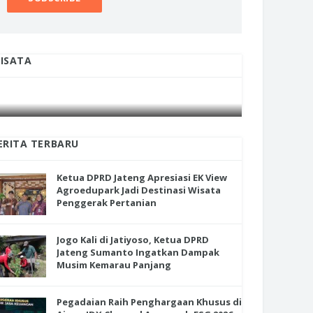
ua DPRD Jateng Apresiasi EK
Jogo Kali di Jatiyoso, Ketua DPRD
ISATA
w Agroedupark Jadi Destinasi
Jateng Sumanto Ingatkan Damp
INI CARA UMAT KRISTIANI SALATIGA
INI CARA
ata Penggerak Pertanian
Musim Kemarau Panjang
JAGA KERUKUNAN SAMBUT NATAL
JAGA KE
ERITA TERBARU
Ketua DPRD Jateng Apresiasi EK View
Agroedupark Jadi Destinasi Wisata
Penggerak Pertanian
Jogo Kali di Jatiyoso, Ketua DPRD
Jateng Sumanto Ingatkan Dampak
Musim Kemarau Panjang
Pegadaian Raih Penghargaan Khusus di