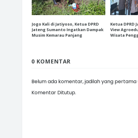
esiasi EK
Jogo Kali di Jatiyoso, Ketua DPRD
Ketua DPRD J
 Destinasi
Jateng Sumanto Ingatkan Dampak
View Agroedu
INI CARA UMAT KRISTIANI SALAT
tanian
Musim Kemarau Panjang
Wisata Pengg
JAGA KERUKUNAN SAMBUT NATA
0 KOMENTAR
Belum ada komentar, jadilah yang pertama u
Komentar Ditutup.