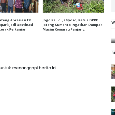
ateng Apresiasi EK
Jogo Kali di Jatiyoso, Ketua DPRD
Ket
W
park Jadi Destinasi
Jateng Sumanto Ingatkan Dampak
Vie
IGA
INI CARA UMAT KRISTIANI SALATIGA
erak Pertanian
Musim Kemarau Panjang
Wis
L
JAGA KERUKUNAN SAMBUT NATAL
B
ntuk menanggapi berita ini.