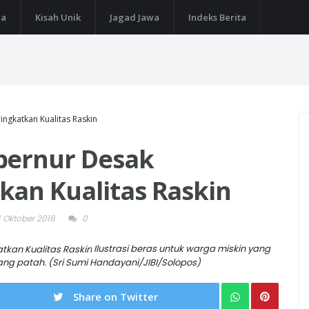
ga
Kisah Unik
Jagad Jawa
Indeks Berita
ngkatkan Kualitas Raskin
bernur Desak
kan Kualitas Raskin
4 Oktober 2016
0
Ilustrasi beras untuk warga miskin yang
ng patah. (Sri Sumi Handayani/JIBI/Solopos)
Share on Twitter