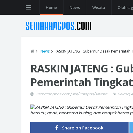
Home
News
Wisata
Olahra
News
RASKIN JATENG : Gubernur Desak Pemerintah Ti
RASKIN JATENG : Gu
Pemerintah Tingkat
Semarangpos.com/JIBI/Solopos/Antara
Selasa, 
berkutu, apak, berwarna kuning, dan banyak beras ya
Share on Facebook