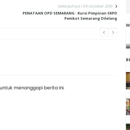
Selanjutnya | 04 October 2016
PENATAAN OPD SEMARANG : Kursi Pimpinan SKPD
Pemkot Semarang Dilelang
W
IGA
INI CARA UMAT KRISTIANI SALATIGA
L
JAGA KERUKUNAN SAMBUT NATAL
B
ntuk menanggapi berita ini.