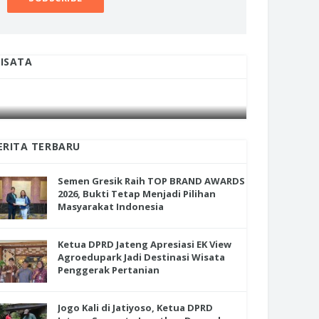
ISATA
INI CARA UMAT KRISTIANI SALATIGA
INI CARA
JAGA KERUKUNAN SAMBUT NATAL
JAGA KE
ERITA TERBARU
Semen Gresik Raih TOP BRAND AWARDS
2026, Bukti Tetap Menjadi Pilihan
Masyarakat Indonesia
Ketua DPRD Jateng Apresiasi EK View
Agroedupark Jadi Destinasi Wisata
Penggerak Pertanian
Jogo Kali di Jatiyoso, Ketua DPRD