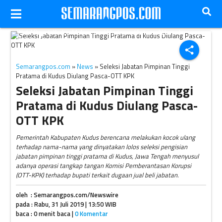
Wakil Bupati Kudus Muhammad Hartopo. (Antara-Akhmad
Nazaruddin Lathif)
share
Semarangpos.com
»
News
» Seleksi Jabatan Pimpinan Tinggi
Pratama di Kudus Diulang Pasca-OTT KPK
Seleksi Jabatan Pimpinan Tinggi
Pratama di Kudus Diulang Pasca-
OTT KPK
Pemerintah Kabupaten Kudus berencana melakukan kocok ulang
terhadap nama-nama yang dinyatakan lolos seleksi pengisian
jabatan pimpinan tinggi pratama di Kudus, Jawa Tengah menyusul
adanya operasi tangkap tangan Komisi Pemberantasan Korupsi
(OTT-KPK) terhadap bupati terkait dugaan jual beli jabatan.
oleh : Semarangpos.com/Newswire
pada : Rabu, 31 Juli 2019 | 13:50 WIB
baca : 0 menit baca |
0 Komentar