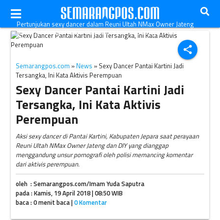
Pertunjukan sexy dancer dalam Reuni Ultah NMax Owner Jateng
dan DIY di Pantai Kartini, Kabupaten Jepara, Jateng.
(Okezone.com-Ist)
share
Semarangpos.com
»
News
» Sexy Dancer Pantai Kartini Jadi
Tersangka, Ini Kata Aktivis Perempuan
Sexy Dancer Pantai Kartini Jadi
Tersangka, Ini Kata Aktivis
Perempuan
Aksi sexy dancer di Pantai Kartini, Kabupaten Jepara saat perayaan
Reuni Ultah NMax Owner Jateng dan DIY yang dianggap
menggandung unsur pornografi oleh polisi memancing komentar
dari aktivis perempuan.
oleh : Semarangpos.com/Imam Yuda Saputra
pada : Kamis, 19 April 2018 | 08:50 WIB
baca : 0 menit baca |
0 Komentar