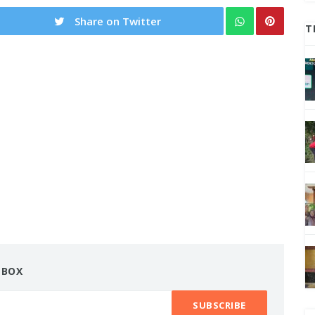
Share on Twitter
T
NBOX