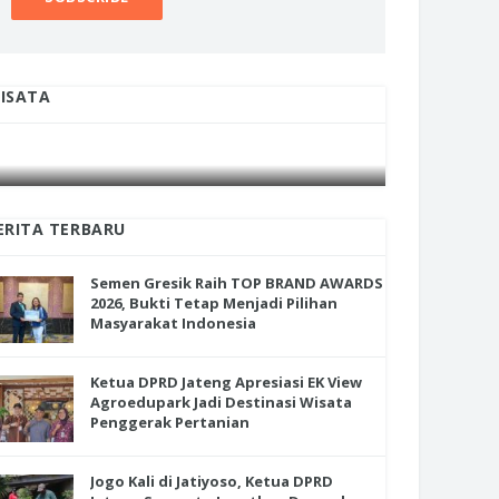
ISATA
en Gresik Raih TOP BRAND
INI CARA UMAT KRISTIANI SALATIGA
INI CARA
RDS 2026, Bukti Tetap Menjadi
JAGA KERUKUNAN SAMBUT NATAL
JAGA KE
ihan Masyarakat Indonesia
ERITA TERBARU
Semen Gresik Raih TOP BRAND AWARDS
2026, Bukti Tetap Menjadi Pilihan
Masyarakat Indonesia
Ketua DPRD Jateng Apresiasi EK View
Agroedupark Jadi Destinasi Wisata
Penggerak Pertanian
Jogo Kali di Jatiyoso, Ketua DPRD