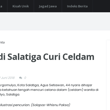
ga
Kisah Unik
Jagad Jawa
Indeks Berita
nita
 di Salatiga Curi Celdam
 Juni 2018
0
gomulyo, Kota Salatiga, Agus Setiawan, 44 nyaris dihajar
na ketahuan tengah mencuri celana dalam (celdam) wanita di
o, Salatiga.
Ilustrasi pencurian. (Solopos-Whisnu Paksa)