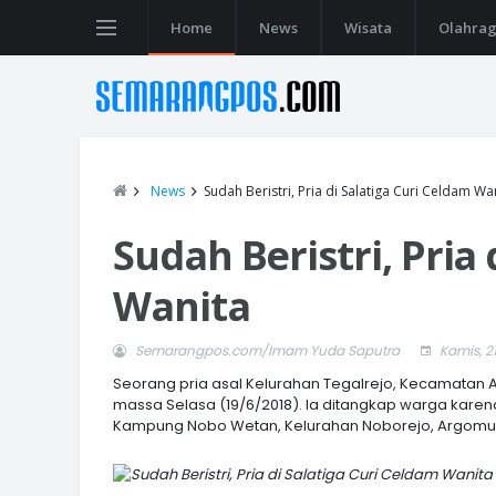
Home
News
Wisata
Olahra
News
Sudah Beristri, Pria di Salatiga Curi Celdam Wa
Sudah Beristri, Pria
Wanita
Semarangpos.com/Imam Yuda Saputra
Kamis, 21
Seorang pria asal Kelurahan Tegalrejo, Kecamatan Ar
massa Selasa (19/6/2018). Ia ditangkap warga kare
Kampung Nobo Wetan, Kelurahan Noborejo, Argomuly