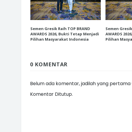
P BRAND
Semen Gresik Raih TOP BRAND
Semen Gresi
INI CARA UMAT KRISTIANI SALAT
etap Menjadi
AWARDS 2026, Bukti Tetap Menjadi
AWARDS 2026,
JAGA KERUKUNAN SAMBUT NATA
donesia
Pilihan Masyarakat Indonesia
Pilihan Masy
0 KOMENTAR
Belum ada komentar, jadilah yang pertama u
Komentar Ditutup.