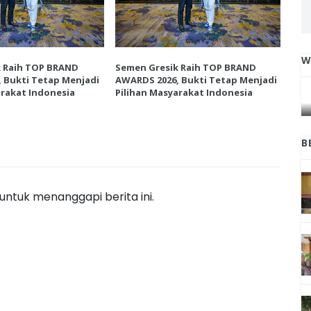
W
k Raih TOP BRAND
Semen Gresik Raih TOP BRAND
Sem
IGA
INI CARA UMAT KRISTIANI SALATIGA
 Bukti Tetap Menjadi
AWARDS 2026, Bukti Tetap Menjadi
AWA
L
JAGA KERUKUNAN SAMBUT NATAL
arakat Indonesia
Pilihan Masyarakat Indonesia
Pil
B
ntuk menanggapi berita ini.