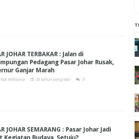
T
R JOHAR TERBAKAR : Jalan di
mpungan Pedagang Pasar Johar Rusak,
rnur Ganjar Marah
mat Wibisono
10 tahun yang lalu
0
R JOHAR SEMARANG : Pasar Johar Jadi
t Kegiatan Budaya, Setuju?