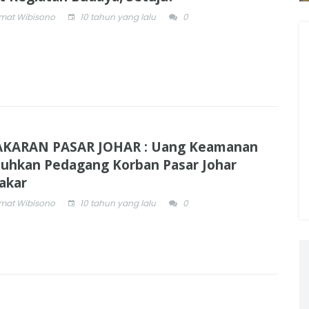
mat Wibisono
10 tahun yang lalu
0
KARAN PASAR JOHAR : Uang Keamanan
luhkan Pedagang Korban Pasar Johar
akar
mat Wibisono
10 tahun yang lalu
0