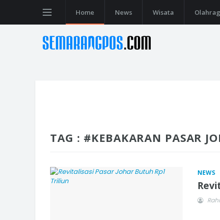
Home
News
Wisata
Olahra
TAG : #KEBAKARAN PASAR J
NEWS
Revit
Rah