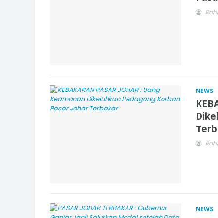
Rah
NEWS
KEBA
Dike
Terb
Rah
NEWS