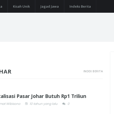
ga
Kisah Unik
Jagad Jawa
Indeks Berita
OHAR
INDEX BERITA
alisasi Pasar Johar Butuh Rp1 Triliun
mat Wibisono
10 tahun yang lalu
0