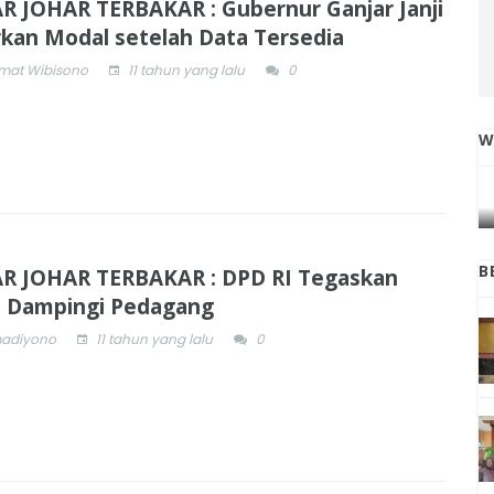
R JOHAR TERBAKAR : Gubernur Ganjar Janji
rkan Modal setelah Data Tersedia
mat Wibisono
11 tahun yang lalu
0
W
IGA
INI CARA UMAT KRISTIANI SALATIGA
L
JAGA KERUKUNAN SAMBUT NATAL
B
R JOHAR TERBAKAR : DPD RI Tegaskan
 Dampingi Pedagang
adiyono
11 tahun yang lalu
0