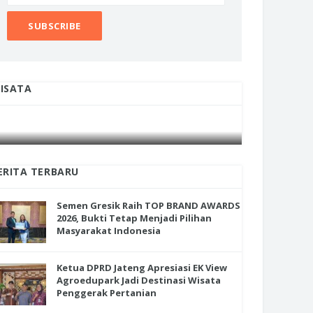
ISATA
INI CARA UMAT KRISTIANI SALATIGA
INI CARA
JAGA KERUKUNAN SAMBUT NATAL
JAGA KE
ERITA TERBARU
Semen Gresik Raih TOP BRAND AWARDS
2026, Bukti Tetap Menjadi Pilihan
Masyarakat Indonesia
Ketua DPRD Jateng Apresiasi EK View
Agroedupark Jadi Destinasi Wisata
Penggerak Pertanian