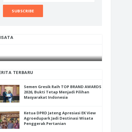
ISATA
INI CARA UMAT KRISTIANI SALATIGA
INI CARA
JAGA KERUKUNAN SAMBUT NATAL
JAGA KE
ERITA TERBARU
Semen Gresik Raih TOP BRAND AWARDS
2026, Bukti Tetap Menjadi Pilihan
Masyarakat Indonesia
Ketua DPRD Jateng Apresiasi EK View
Agroedupark Jadi Destinasi Wisata
Penggerak Pertanian