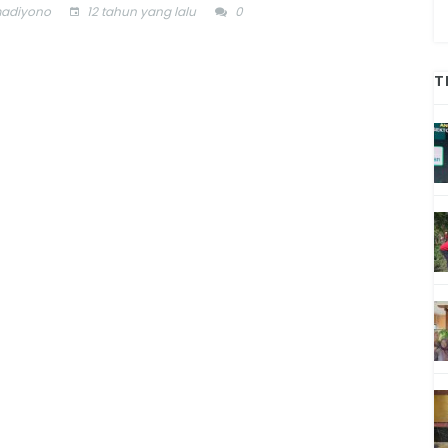
adiyono
12 tahun yang lalu
0
T