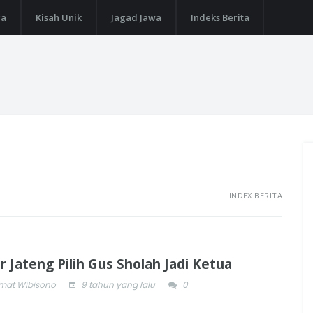
ga
Kisah Unik
Jagad Jawa
Indeks Berita
INDEX BERITA
r Jateng Pilih Gus Sholah Jadi Ketua
mat Wibisono
9 tahun yang lalu
0