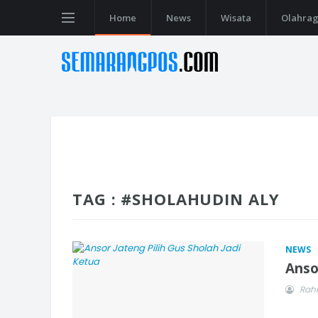
Home
News
Wisata
Olahra
TAG : #SHOLAHUDIN ALY
NEWS
Anso
Rah