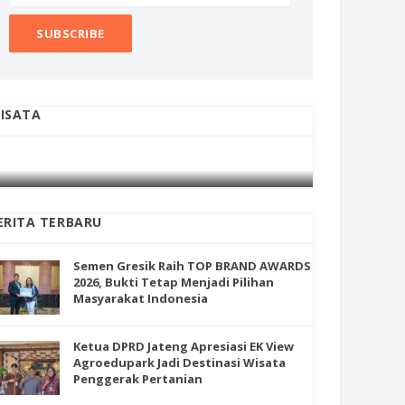
ISATA
INI CARA UMAT KRISTIANI SALATIGA
INI CARA
JAGA KERUKUNAN SAMBUT NATAL
JAGA KE
ERITA TERBARU
Semen Gresik Raih TOP BRAND AWARDS
2026, Bukti Tetap Menjadi Pilihan
Masyarakat Indonesia
Ketua DPRD Jateng Apresiasi EK View
Agroedupark Jadi Destinasi Wisata
Penggerak Pertanian