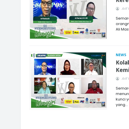
Arif 
Semara
orangn
Ali Ma
NEWS
Kola
Kemi
Arif 
Semara
menuru
kunci 
yang...