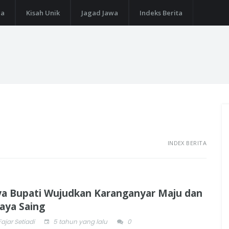
ga
Kisah Unik
Jagad Jawa
Indeks Berita
INDEX BERITA
a Bupati Wujudkan Karanganyar Maju dan
aya Saing
Fajar Setiadi
5 tahun yang lalu
0