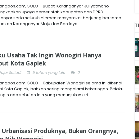
ngpos.com, SOLO – Bupati Karanganyar Juliyatmono
ngkapkan upaya pemerintah kabupaten dan DPRD
anyar serta seluruh elemen masyarakat berjuang bersama
dkan Karanganyar Maju dan Berdaya...
T
ku Usaha Tak Ingin Wonogiri Hanya
but Kota Gaplek
Fajar Setiadi
5 tahun yang lalu
0
ngpos.com. SOLO – Kabupaten Wonogiri selama ini dikenal
i Kota Gaplek, bahkan sering mengalami kekeringan. Pelaku
ngin ada sebutan lain yang menunjukan ciri...
 Urbanisasi Produknya, Bukan Orangnya,
n Nih Wonogiri