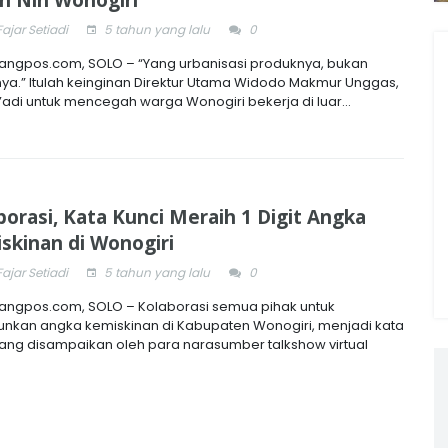
Fajar Setiadi
5 tahun yang lalu
0
ngpos.com, SOLO – “Yang urbanisasi produknya, bukan
ya.” Itulah keinginan Direktur Utama Widodo Makmur Unggas,
s’adi untuk mencegah warga Wonogiri bekerja di luar...
borasi, Kata Kunci Meraih 1 Digit Angka
skinan di Wonogiri
Fajar Setiadi
5 tahun yang lalu
0
ngpos.com, SOLO – Kolaborasi semua pihak untuk
nkan angka kemiskinan di Kabupaten Wonogiri, menjadi kata
yang disampaikan oleh para narasumber talkshow virtual