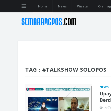
Home
News
Wisata
Olahra
TAG : #TALKSHOW SOLOPOS
NEWS
Upay
Berd
Arif 