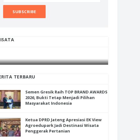
ISATA
INI CARA UMAT KRISTIANI SALATIGA
INI CARA
JAGA KERUKUNAN SAMBUT NATAL
JAGA KE
ERITA TERBARU
Semen Gresik Raih TOP BRAND AWARDS
2026, Bukti Tetap Menjadi Pilihan
Masyarakat Indonesia
Ketua DPRD Jateng Apresiasi EK View
Agroedupark Jadi Destinasi Wisata
Penggerak Pertanian