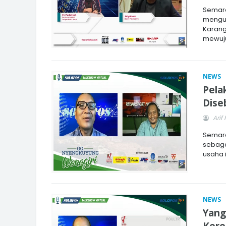
Semara
mengu
Karang
mewuju
NEWS
Pela
Dise
Arif 
Semara
sebaga
usaha i
NEWS
Yang
Kere