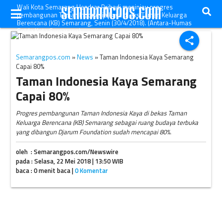
Wali Kota Semarang Hendrar Prihadi meninjau progres
pembangunan Taman Indonesia Kaya di eks Taman Keluarga
Berencana (KB) Semarang, Senin (30/4/2018). (Antara-Humas
Setda Kota Semarang)
share
Semarangpos.com
»
News
» Taman Indonesia Kaya Semarang
Capai 80%
Taman Indonesia Kaya Semarang
Capai 80%
Progres pembangunan Taman Indonesia Kaya di bekas Taman
Keluarga Berencana (KB) Semarang sebagai ruang budaya terbuka
yang dibangun Djarum Foundation sudah mencapai 80%.
oleh : Semarangpos.com/Newswire
pada : Selasa, 22 Mei 2018 | 13:50 WIB
baca : 0 menit baca |
0 Komentar