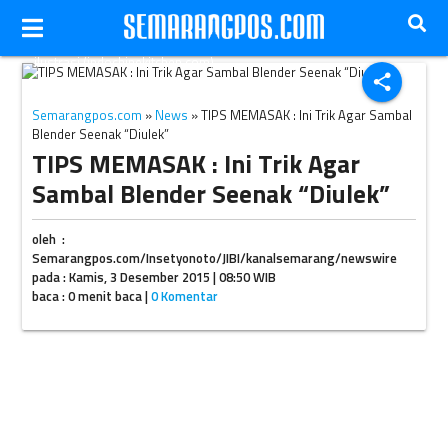
ilustrasi (indochinekitchen.com)
share
Semarangpos.com
»
News
» TIPS MEMASAK : Ini Trik Agar Sambal
Blender Seenak “Diulek”
TIPS MEMASAK : Ini Trik Agar
Sambal Blender Seenak “Diulek”
oleh :
Semarangpos.com/Insetyonoto/JIBI/kanalsemarang/newswire
pada : Kamis, 3 Desember 2015 | 08:50 WIB
baca : 0 menit baca |
0 Komentar