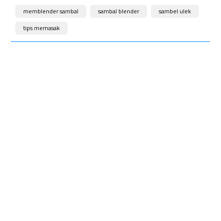
memblender sambal
sambal blender
sambel ulek
tips memasak