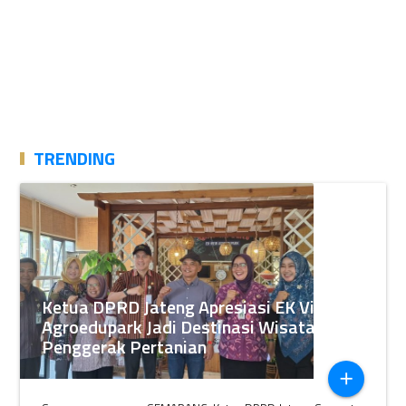
TRENDING
Ketua DPRD Jateng Apresiasi EK View
Agroedupark Jadi Destinasi Wisata
Penggerak Pertanian
add