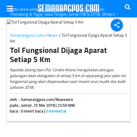
Foto areal simpang susun Adiwerna ruas Tol Pejagan-
Pemalang di Tegal, Jawa Tengah, Jumat (18/5/2018). (Antara -
Hafidz Mubarak A)
share
Semarangpos.com
»
News
» Tol Fungsional Dijaga Aparat Setiap 5
Km
Tol Fungsional Dijaga Aparat
Setiap 5 Km
Kapolda Jateng Irjen Pol. Condro Kirono mengatakan petugas
gabungan akan disiagakan di setiap 5 km di sepanjang jalur jalan tol
fungsional yang akan dioperasikan saat musim arus mudik dan balik
Lebaran 2018.
oleh : Semarangpos.com/Newswire
pada : Jumat, 25 Mei 2018 | 23:50 WIB
baca : 0 menit baca |
0 Komentar