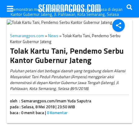
Demonstran menolak Kartu Tani dengan berunjuk rasa di depan
Kantor Gubernur Jateng, Jl. Pahlawan, Kota Semarang, Selasa
(8/5/2018). (Istimewa-Ampera Jateng)
share
Semarangpos.com
»
News
» Tolak Kartu Tani, Pendemo Serbu
Kantor Gubernur Jateng
Tolak Kartu Tani, Pendemo Serbu
Kantor Gubernur Jateng
Puluhan petani dari berbagai daerah yang tergabung dalam Aliansi
Masyarakat Tani Peduli Perubahan (Ampera) menggelar aksi
demonstrasi di depan Kantor Gubernur Jawa Tengah (Jateng), Jl.
Pahlawan, Kota Semarang, Selasa (8/5/2018).
oleh : Semarangpos.com/Imam Yuda Saputra
pada : Selasa, 8 Mei 2018 | 23:50 WIB
baca : 0 menit baca |
0 Komentar