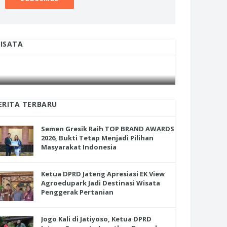
ISATA
INI CARA UMAT KRISTIANI SALATIGA
INI CARA
JAGA KERUKUNAN SAMBUT NATAL
JAGA KE
ERITA TERBARU
Semen Gresik Raih TOP BRAND AWARDS
2026, Bukti Tetap Menjadi Pilihan
Masyarakat Indonesia
Ketua DPRD Jateng Apresiasi EK View
Agroedupark Jadi Destinasi Wisata
Penggerak Pertanian
Jogo Kali di Jatiyoso, Ketua DPRD