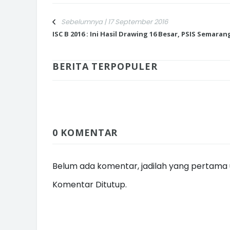
Sebelumnya | 17 September 2016
ISC B 2016 : Ini Hasil Drawing 16 Besar, PSIS Semaran
INI CARA UMAT KRISTIANI SALAT
BERITA TERPOPULER
JAGA KERUKUNAN SAMBUT NATA
0 KOMENTAR
Belum ada komentar, jadilah yang pertama u
Komentar Ditutup.