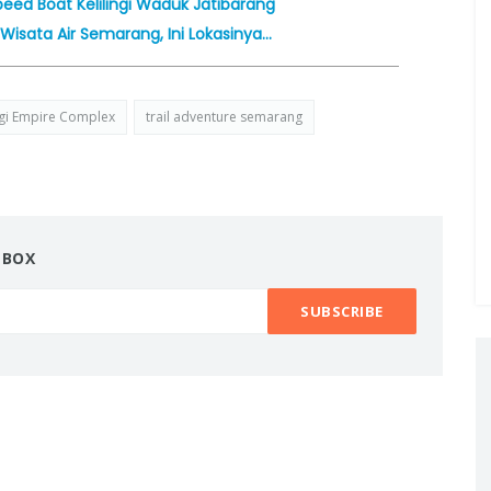
eed Boat Kelilingi Waduk Jatibarang
isata Air Semarang, Ini Lokasinya…
ngi Empire Complex
trail adventure semarang
NBOX