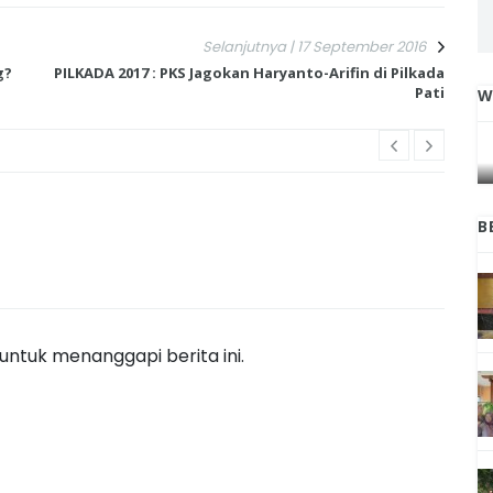
Selanjutnya | 17 September 2016
g?
PILKADA 2017 : PKS Jagokan Haryanto-Arifin di Pilkada
Pati
W
IGA
INI CARA UMAT KRISTIANI SALATIGA
L
JAGA KERUKUNAN SAMBUT NATAL
B
ntuk menanggapi berita ini.