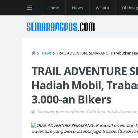
Home
News
Wisata
Olahra
News
TRAIL ADVENTURE SEMARANG : Perebutkan Hadia
TRAIL ADVENTURE S
Hadiah Mobil, Traba
3.000-an Bikers
Semarangpos.com/Imam Yuda Saputra/JIBI/Semara
adventure yang biasa disebut juga trabas. (Sunaryo 