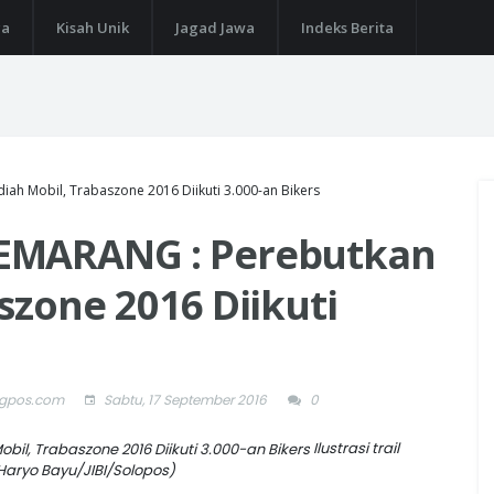
ga
Kisah Unik
Jagad Jawa
Indeks Berita
h Mobil, Trabaszone 2016 Diikuti 3.000-an Bikers
EMARANG : Perebutkan
szone 2016 Diikuti
ngpos.com
Sabtu, 17 September 2016
0
Ilustrasi trail
Haryo Bayu/JIBI/Solopos)