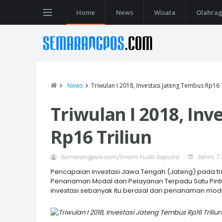
Home
News
Wisata
Olahra
News
Triwulan I 2018, Investasi Jateng Tembus Rp16 T
Triwulan I 2018, In
Rp16 Triliun
Semarangpos.com/Imam Yuda Saputra
Senin, 7 
Pencapaian investasi Jawa Tengah (Jateng) pada triwu
Penanaman Modal dan Pelayanan Terpadu Satu Pint
investasi sebanyak itu berasal dari penanaman mo