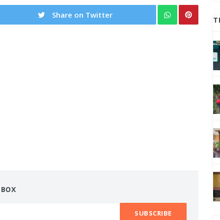
Share on Twitter
T
NBOX