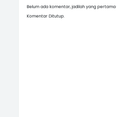
Belum ada komentar, jadilah yang pertama u
Komentar Ditutup.
INI CARA UMAT KRISTIANI SALAT
JAGA KERUKUNAN SAMBUT NATA