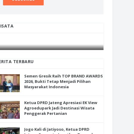
ISATA
INI CARA UMAT KRISTIANI SALATIGA
INI CARA
JAGA KERUKUNAN SAMBUT NATAL
JAGA KE
ERITA TERBARU
Semen Gresik Raih TOP BRAND AWARDS
2026, Bukti Tetap Menjadi Pilihan
Masyarakat Indonesia
Ketua DPRD Jateng Apresiasi EK View
Agroedupark Jadi Destinasi Wisata
Penggerak Pertanian
Jogo Kali di Jatiyoso, Ketua DPRD