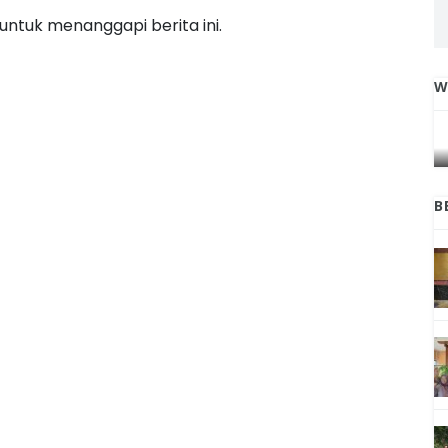
ntuk menanggapi berita ini.
W
IGA
INI CARA UMAT KRISTIANI SALATIGA
L
JAGA KERUKUNAN SAMBUT NATAL
B