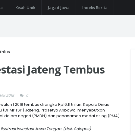
ga
Kisah Unik
Jagad Jawa
Indeks Berita
riliun
vestasi Jateng Tembus
Mei 2018
0
lan I 2018 tembus di angka Rp16,11 triliun. Kepala Dinas
u (DPMPTSP) Jateng, Prasetyo Aribowo, menyebutkan
dal dalam negeri (PMDN) dan penanaman modal asing (PMA).
Ilustrasi investasi Jawa Tengah. (dok. Solopos)