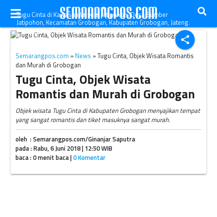
Tugu Cinta di Kawasan Wisata Jatipohon, Desa Sumber
Jatipohon, Kecamatan Grobogan, Kabupaten Grobogan, Jateng.
(Instagram-@wisatajatipohon)
share
Semarangpos.com
»
News
» Tugu Cinta, Objek Wisata Romantis
dan Murah di Grobogan
Tugu Cinta, Objek Wisata
Romantis dan Murah di Grobogan
Objek wisata Tugu Cinta di Kabupaten Grobogan menyajikan tempat
yang sangat romantis dan tiket masuknya sangat murah.
oleh : Semarangpos.com/Ginanjar Saputra
pada : Rabu, 6 Juni 2018 | 12:50 WIB
baca : 0 menit baca |
0 Komentar