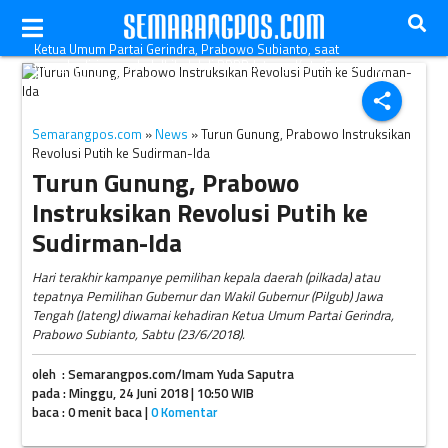
Ketua Umum Partai Gerindra, Prabowo Subianto, saat
menghadiri acara halalbihalal di PRPP Jateng, Kota Semarang,
Sabtu (23/6/2018). (Solopos-Imam Yuda S.)
share
Semarangpos.com
»
News
» Turun Gunung, Prabowo Instruksikan
Revolusi Putih ke Sudirman-Ida
Turun Gunung, Prabowo
Instruksikan Revolusi Putih ke
Sudirman-Ida
Hari terakhir kampanye pemilihan kepala daerah (pilkada) atau
tepatnya Pemilihan Gubernur dan Wakil Gubernur (Pilgub) Jawa
Tengah (Jateng) diwarnai kehadiran Ketua Umum Partai Gerindra,
Prabowo Subianto, Sabtu (23/6/2018).
oleh : Semarangpos.com/Imam Yuda Saputra
pada : Minggu, 24 Juni 2018 | 10:50 WIB
baca : 0 menit baca |
0 Komentar