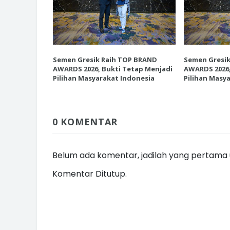
INI CARA UMAT KRISTIANI SALAT
P BRAND
Semen Gresik Raih TOP BRAND
Semen Gresi
JAGA KERUKUNAN SAMBUT NATA
etap Menjadi
AWARDS 2026, Bukti Tetap Menjadi
AWARDS 2026,
donesia
Pilihan Masyarakat Indonesia
Pilihan Masy
0 KOMENTAR
Belum ada komentar, jadilah yang pertama u
Komentar Ditutup.