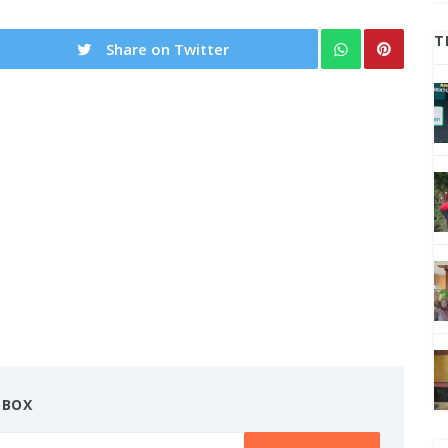
T
Share on Twitter
NBOX