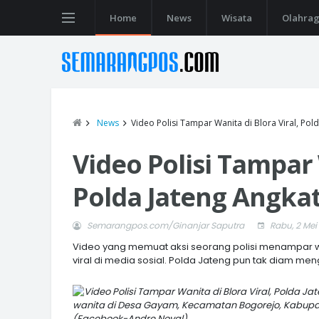
Home
News
Wisata
Olahra
News
Video Polisi Tampar Wanita di Blora Viral, Pol
Video Polisi Tampar 
Polda Jateng Angkat
Semarangpos.com/Ginanjar Saputra
Rabu, 2 Mei
Video yang memuat aksi seorang polisi menampar wa
viral di media sosial. Polda Jateng pun tak diam menge
wanita di Desa Gayam, Kecamatan Bogorejo, Kabupate
(Facebook-Andre Noval)