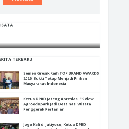
ISATA
INI CARA UMAT KRISTIANI SALATIGA
INI CARA
en Gresik Raih TOP BRAND
JAGA KERUKUNAN SAMBUT NATAL
JAGA KE
RDS 2026, Bukti Tetap Menjadi
ihan Masyarakat Indonesia
ERITA TERBARU
Semen Gresik Raih TOP BRAND AWARDS
2026, Bukti Tetap Menjadi Pilihan
Masyarakat Indonesia
Ketua DPRD Jateng Apresiasi EK View
Agroedupark Jadi Destinasi Wisata
Penggerak Pertanian
Jogo Kali di Jatiyoso, Ketua DPRD