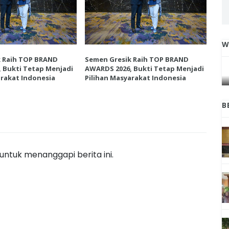
W
IGA
INI CARA UMAT KRISTIANI SALATIGA
k Raih TOP BRAND
Semen Gresik Raih TOP BRAND
Sem
L
JAGA KERUKUNAN SAMBUT NATAL
 Bukti Tetap Menjadi
AWARDS 2026, Bukti Tetap Menjadi
AWA
arakat Indonesia
Pilihan Masyarakat Indonesia
Pil
B
ntuk menanggapi berita ini.