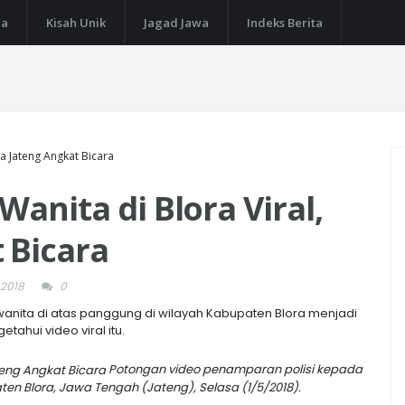
ga
Kisah Unik
Jagad Jawa
Indeks Berita
da Jateng Angkat Bicara
Wanita di Blora Viral,
 Bicara
 2018
0
nita di atas panggung di wilayah Kabupaten Blora menjadi
tahui video viral itu.
Potongan video penamparan polisi kepada
n Blora, Jawa Tengah (Jateng), Selasa (1/5/2018).