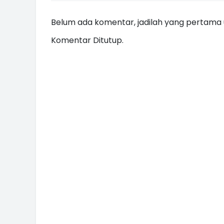
Belum ada komentar, jadilah yang pertama u
Komentar Ditutup.
INI CARA UMAT KRISTIANI SALAT
JAGA KERUKUNAN SAMBUT NATA