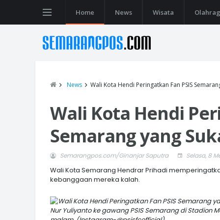
Home
News
Wisata
Olahra
News
Wali Kota Hendi Peringatkan Fan PSIS Semaran
Wali Kota Hendi Per
Semarang yang Suk
Semarangpos.com/Ginanjar Saputra
Selasa, 8 Me
Wali Kota Semarang Hendrar Prihadi memperingatka
kebanggaan mereka kalah.
Nur Yuliyanto ke gawang PSIS Semarang di Stadion Mo
malam. (Instagram-@psisfcofficial)