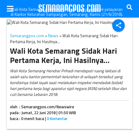
Wali Kota Semarang Hendrar Prihadi saat mengecek pelayanan
di Kantor Kelurahan Sampangan, Semarang, Kamis (21/6/2018).
(Antara-Humas Setda Kota Semarang)
share
Semarangpos.com
»
News
» Wali Kota Semarang Sidak Hari
Pertama Kerja, Ini Hasilnya…
Wali Kota Semarang Sidak Hari
Pertama Kerja, Ini Hasilnya…
Wali Kota Semarang Hendrar Prihadi mendapati ruang laktasi di
salah satu kantor pemerintah kelurahan di wilayah tersebut yang
kondisinya tidak layak saat melakukan inspeksi mendadak (sidak)
hari pertama kerja bagi aparatur sipil negara (ASN) setelah libur dan
cuti bersama Lebaran 2018.
oleh : Semarangpos.com/Newswire
pada : Jumat, 22 Juni 2018 | 01:50 WIB
baca : 0 menit baca |
0 Komentar