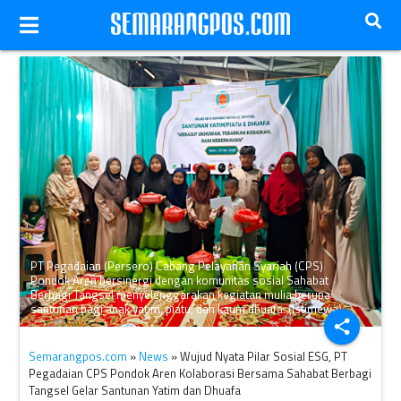
PT Pegadaian (Persero) Cabang Pelayanan Syariah (CPS)
Pondok Aren bersinergi dengan komunitas sosial Sahabat
Berbagi Tangsel menyelenggarakan kegiatan mulia berupa
santunan bagi anak yatim, piatu, dan kaum dhuafa. (Istimewa)
share
Semarangpos.com
»
News
» Wujud Nyata Pilar Sosial ESG, PT
Pegadaian CPS Pondok Aren Kolaborasi Bersama Sahabat Berbagi
Tangsel Gelar Santunan Yatim dan Dhuafa