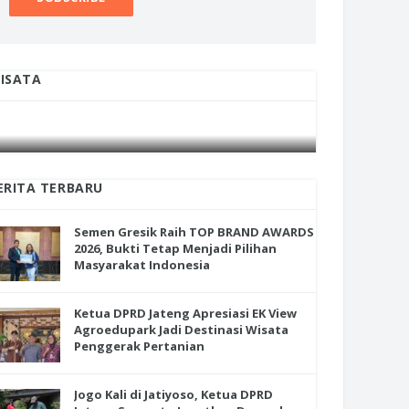
ISATA
INI CARA UMAT KRISTIANI SALATIGA
INI CARA
JAGA KERUKUNAN SAMBUT NATAL
JAGA KE
ERITA TERBARU
Semen Gresik Raih TOP BRAND AWARDS
2026, Bukti Tetap Menjadi Pilihan
Masyarakat Indonesia
Ketua DPRD Jateng Apresiasi EK View
Agroedupark Jadi Destinasi Wisata
Penggerak Pertanian
Jogo Kali di Jatiyoso, Ketua DPRD