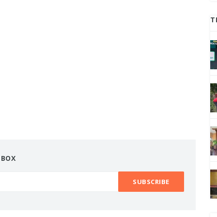
T
NBOX