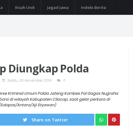
ga
Kisah Unik
Jagad Jawa
Indeks Berita
cap Diungkap Polda
Sabtu, 26 November 2016
0
serse Kriminal Umum Polda Jateng Kombes Pol Gagas Nugraha
rsi di wilayah Kabupaten Cilacap, saat gelar perkara di
/Solopos/Antara/Aji Styawan)
Share on Twitter