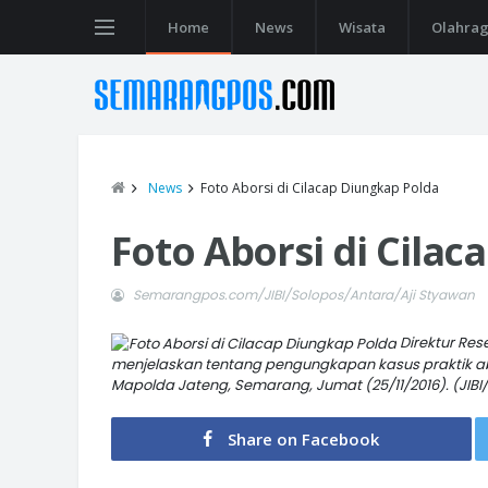
Home
News
Wisata
Olahra
News
Foto Aborsi di Cilacap Diungkap Polda
Foto Aborsi di Cila
Semarangpos.com/JIBI/Solopos/Antara/Aji Styawan
Direktur Re
menjelaskan tentang pengungkapan kasus praktik abo
Mapolda Jateng, Semarang, Jumat (25/11/2016). (JIBI
Share on Facebook