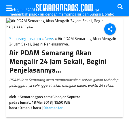
Petugas PDAM Tirta Moedal Kota Semarang berupaya
menambah pasok air dengan memompa air dari Sungai Dombo
di Kecamatan Sayung, Kabupaten Demak, Jateng, Rabu
(9/5/2018). (Instagram-@pdam_kota_semarang)
share
Semarangpos.com
»
News
» Air PDAM Semarang Akan Mengalir
24 Jam Sekali, Begini Penjelasannya…
Air PDAM Semarang Akan
Mengalir 24 Jam Sekali, Begini
Penjelasannya…
PDAM Kota Semarang akan memberlakukan sistem giliran terhadap
pelanggannya sehingga air akan mengalir dalam waktu 24 sekali.
oleh : Semarangpos.com/Ginanjar Saputra
pada : Jumat, 18 Mei 2018 | 19:50 WIB
baca : 0 menit baca |
0 Komentar