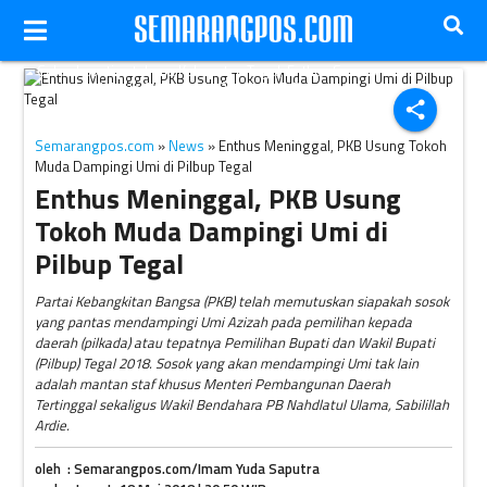
Calon bupati petahana Kabupaten Tegal, Enthus Susmono,
meninggal dunia Senin (14/5/2018). (dok Solopos)
share
Semarangpos.com
»
News
» Enthus Meninggal, PKB Usung Tokoh
Muda Dampingi Umi di Pilbup Tegal
Enthus Meninggal, PKB Usung
Tokoh Muda Dampingi Umi di
Pilbup Tegal
Partai Kebangkitan Bangsa (PKB) telah memutuskan siapakah sosok
yang pantas mendampingi Umi Azizah pada pemilihan kepada
daerah (pilkada) atau tepatnya Pemilihan Bupati dan Wakil Bupati
(Pilbup) Tegal 2018. Sosok yang akan mendampingi Umi tak lain
adalah mantan staf khusus Menteri Pembangunan Daerah
Tertinggal sekaligus Wakil Bendahara PB Nahdlatul Ulama, Sabilillah
Ardie.
oleh : Semarangpos.com/Imam Yuda Saputra