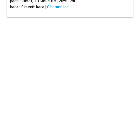
pada : Jumat, 18 Mei 2018 | 20:50 WIB
baca : 0 menit baca |
0 Komentar