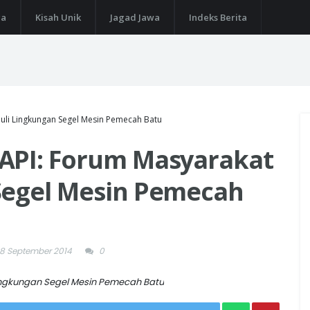
ga
Kisah Unik
Jagad Jawa
Indeks Berita
uli Lingkungan Segel Mesin Pemecah Batu
API: Forum Masyarakat
Segel Mesin Pemecah
18 September 2014
0