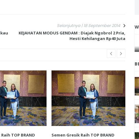
Selanjutnya | 18 September 2014
W
akau
KEJAHATAN MODUS GENDAM : Diajak Ngobrol 2 Pria,
IGA
INI CARA UMAT KRISTIANI SALATIGA
Hesti Kehilangan Rp40 Juta
L
JAGA KERUKUNAN SAMBUT NATAL
B
k Raih TOP BRAND
Semen Gresik Raih TOP BRAND
Sem