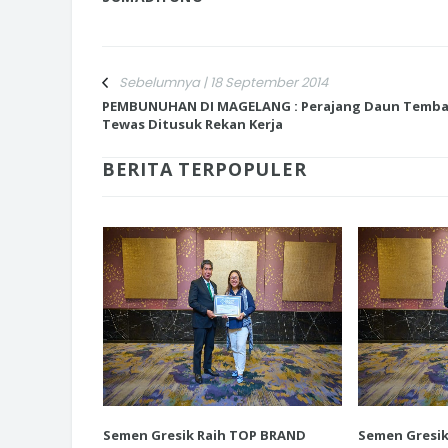
Sebelumnya | 18 September 2014
PEMBUNUHAN DI MAGELANG : Perajang Daun Temb
INI CARA UMAT KRISTIANI SALAT
Tewas Ditusuk Rekan Kerja
JAGA KERUKUNAN SAMBUT NATA
BERITA TERPOPULER
P BRAND
Semen Gresik Raih TOP BRAND
Semen Gresi