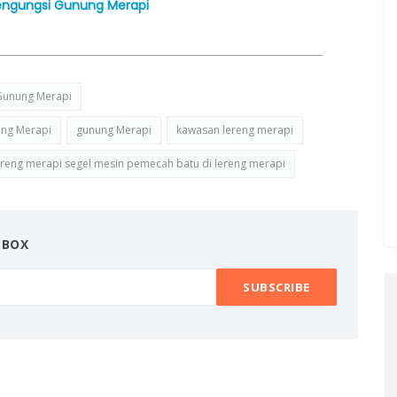
 Pengungsi Gunung Merapi
 Gunung Merapi
ung Merapi
gunung Merapi
kawasan lereng merapi
ereng merapi segel mesin pemecah batu di lereng merapi
NBOX