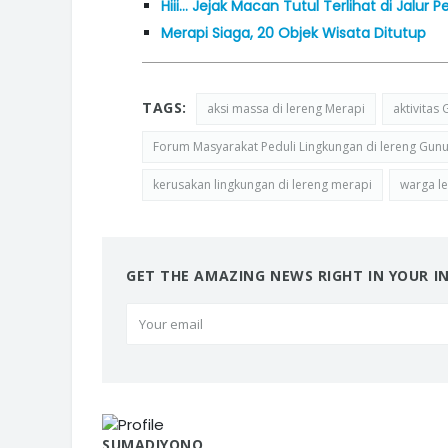
Hiii… Jejak Macan Tutul Terlihat di Jalur
Merapi Siaga, 20 Objek Wisata Ditutup
TAGS:
aksi massa di lereng Merapi
aktivitas
Forum Masyarakat Peduli Lingkungan di lereng Gun
kerusakan lingkungan di lereng merapi
warga l
GET THE AMAZING NEWS RIGHT IN YOUR I
SUMADIYONO