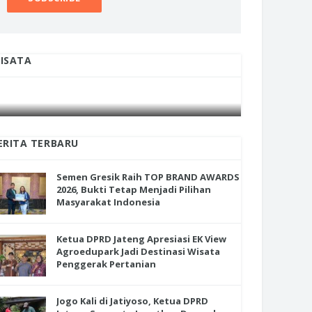
ISATA
INI CARA UMAT KRISTIANI SALATIGA
INI CARA
JAGA KERUKUNAN SAMBUT NATAL
JAGA KE
ERITA TERBARU
Semen Gresik Raih TOP BRAND AWARDS
2026, Bukti Tetap Menjadi Pilihan
Masyarakat Indonesia
Ketua DPRD Jateng Apresiasi EK View
Agroedupark Jadi Destinasi Wisata
Penggerak Pertanian
Jogo Kali di Jatiyoso, Ketua DPRD
en Gresik Raih TOP BRAND