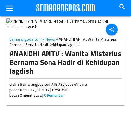
Sona dalam serial drama Anandhi Antv. (Colorstv.com)
share
Semarangpos.com
»
News
» ANANDHI ANTV : Wanita Misterius
Bernama Sona Hadir di Kehidupan Jagdish
ANANDHI ANTV : Wanita Misterius
Bernama Sona Hadir di Kehidupan
Jagdish
oleh : Semarangpos.com/JIBI/Solopos/Antara
pada : Rabu, 12 Juli 2017 | 07:50 WIB
baca : 0 menit baca |
0 Komentar