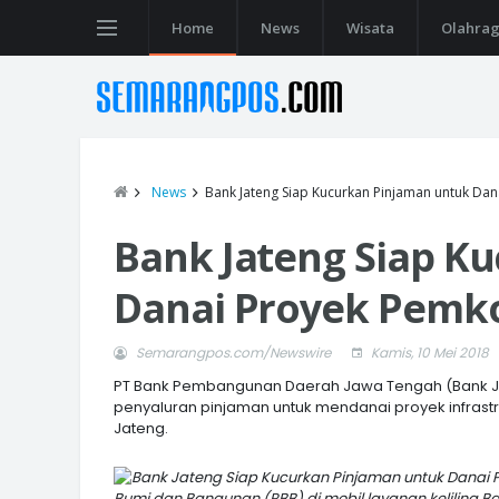
Home
News
Wisata
Olahra
News
Bank Jateng Siap Kucurkan Pinjaman untuk Da
Bank Jateng Siap K
Danai Proyek Pemk
Semarangpos.com/Newswire
Kamis, 10 Mei 2018
PT Bank Pembangunan Daerah Jawa Tengah (Bank J
penyaluran pinjaman untuk mendanai proyek infrastr
Jateng.
Bumi dan Bangunan (PBB) di mobil layanan keliling B