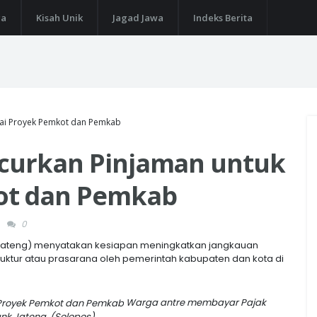
ga
Kisah Unik
Jagad Jawa
Indeks Berita
nai Proyek Pemkot dan Pemkab
ucurkan Pinjaman untuk
ot dan Pemkab
0
ateng) menyatakan kesiapan meningkatkan jangkauan
uktur atau prasarana oleh pemerintah kabupaten dan kota di
Warga antre membayar Pajak
ank Jateng. (Solopos)