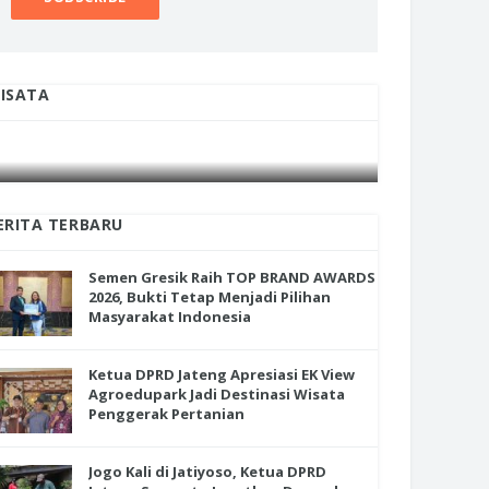
ISATA
INI CARA UMAT KRISTIANI SALATIGA
INI CARA
JAGA KERUKUNAN SAMBUT NATAL
JAGA KE
ERITA TERBARU
Semen Gresik Raih TOP BRAND AWARDS
2026, Bukti Tetap Menjadi Pilihan
Masyarakat Indonesia
Ketua DPRD Jateng Apresiasi EK View
Agroedupark Jadi Destinasi Wisata
Penggerak Pertanian
Jogo Kali di Jatiyoso, Ketua DPRD