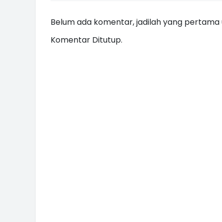
Belum ada komentar, jadilah yang pertama u
Komentar Ditutup.
INI CARA UMAT KRISTIANI SALAT
JAGA KERUKUNAN SAMBUT NATA