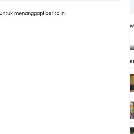
ntuk menanggapi berita ini.
W
IGA
INI CARA UMAT KRISTIANI SALATIGA
L
JAGA KERUKUNAN SAMBUT NATAL
B