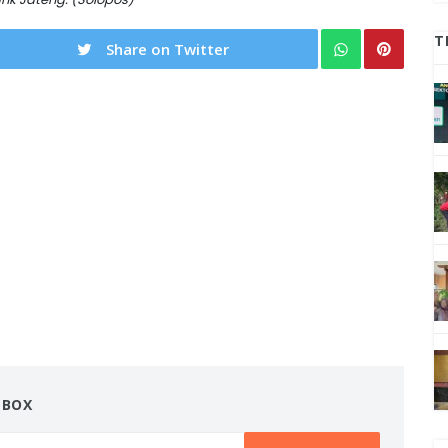
T
Share on Twitter
NBOX