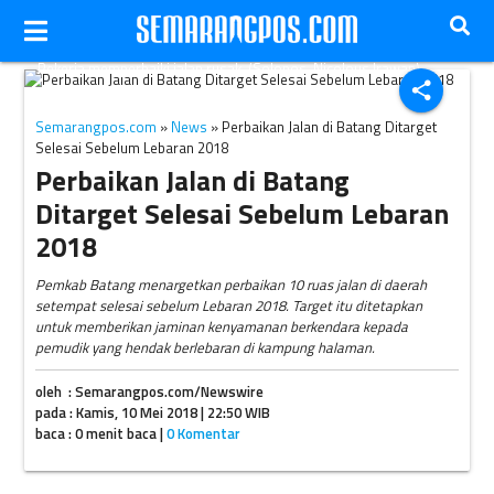
Pekerja memperbaiki jalan rusak. (Solopos-Nicolous Irawan)
share
Semarangpos.com
»
News
» Perbaikan Jalan di Batang Ditarget
Selesai Sebelum Lebaran 2018
Perbaikan Jalan di Batang
Ditarget Selesai Sebelum Lebaran
2018
Pemkab Batang menargetkan perbaikan 10 ruas jalan di daerah
setempat selesai sebelum Lebaran 2018. Target itu ditetapkan
untuk memberikan jaminan kenyamanan berkendara kepada
pemudik yang hendak berlebaran di kampung halaman.
oleh : Semarangpos.com/Newswire
pada : Kamis, 10 Mei 2018 | 22:50 WIB
baca : 0 menit baca |
0 Komentar