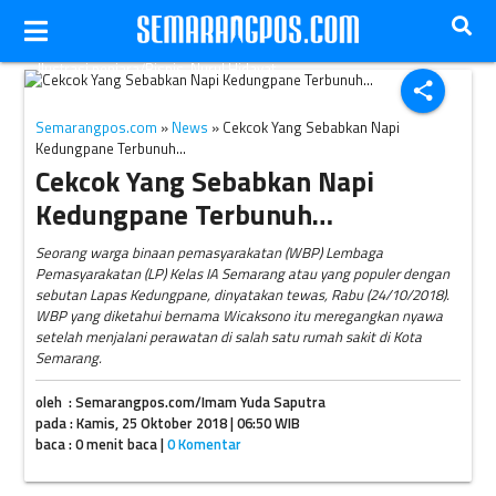
Ilustrasi penjara/Bisnis-Nurul Hidayat
share
Semarangpos.com
»
News
» Cekcok Yang Sebabkan Napi
Kedungpane Terbunuh…
Cekcok Yang Sebabkan Napi
Kedungpane Terbunuh…
Seorang warga binaan pemasyarakatan (WBP) Lembaga
Pemasyarakatan (LP) Kelas IA Semarang atau yang populer dengan
sebutan Lapas Kedungpane, dinyatakan tewas, Rabu (24/10/2018).
WBP yang diketahui bernama Wicaksono itu meregangkan nyawa
setelah menjalani perawatan di salah satu rumah sakit di Kota
Semarang.
oleh : Semarangpos.com/Imam Yuda Saputra
pada : Kamis, 25 Oktober 2018 | 06:50 WIB
baca : 0 menit baca |
0 Komentar