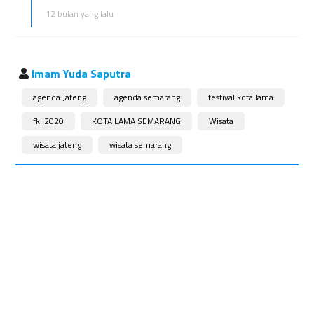
12 bulan yang lalu
Imam Yuda Saputra
agenda Jateng
agenda semarang
festival kota lama
fkl 2020
KOTA LAMA SEMARANG
Wisata
wisata jateng
wisata semarang