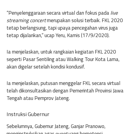
“Penyelenggaraan secara virtual dan fokus pada
live
streaming concert
merupakan solusi terbaik. FKL 2020
tetap berlangsung, tapi upaya pencegahan virus juga
tetap dijalankan,” ucap Yeru, Kamis (17/9/2020).
Ia menjelaskan, untuk rangkaian kegiatan FKL 2020
seperti Pasar Sentiling atau Walking Tour Kota Lama,
akan digelar setelah kondisi kondusif.
Ia menjelaskan, putusan menggelar FKL secara virtual
telah dikonsultasikan dengan Pemerintah Provinsi Jawa
Tengah atau Pemprov Jateng.
Instruksi Gubernur
Sebelumnya, Gubernur Jateng, Ganjar Pranowo,
menginstruksikan agar
event
yang berpotensi