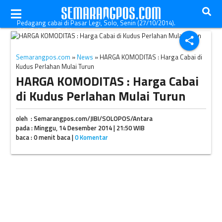
Pedagang cabai di Pasar Legi, Solo, Senin (27/10/2014).
(JIBI/Solopos/Dok.)
share
Semarangpos.com
»
News
» HARGA KOMODITAS : Harga Cabai di
Kudus Perlahan Mulai Turun
HARGA KOMODITAS : Harga Cabai
di Kudus Perlahan Mulai Turun
oleh : Semarangpos.com/JIBI/SOLOPOS/Antara
pada : Minggu, 14 Desember 2014 | 21:50 WIB
baca : 0 menit baca |
0 Komentar