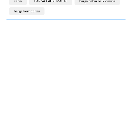
cabai
HARGA CABAI MAHAL
harga cabai naik drastis
harga komoditas