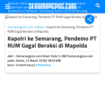
Puluhan mahasiswa menggelar demo terkait pencemaran
lingkungan yang dilakukan PT RUM Sukoharjo di depan
Bundaran Jl. Pahlawan, Semarang, Kamis (22/3/2018) siang.
(JIBI/Semarangpos.com/Imam Yuda S.)
share
Semarangpos.com
»
News
» Kapolri ke Semarang, Pendemo PT
RUM Gagal Beraksi di Mapolda
Kapolri ke Semarang, Pendemo PT
RUM Gagal Beraksi di Mapolda
oleh : Semarangpos.com/Imam Yuda S./JIBI/Semarangpos.com
pada : Kamis, 22 Maret 2018 | 18:50 WIB
baca : 0 menit baca |
0 Komentar