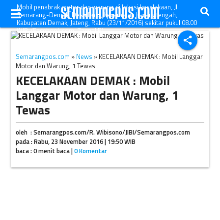
Mobil penabrak motor dan warung di lokasi kecelakaan, Jl.
Semarang-Demak, Desa Batu, Kecamatan Karangtengah,
Kabupaten Demak, Jateng, Rabu (23/11/2016) sekitar pukul 08.00
WIB. (Facebook.com-Zaenal R)
share
Semarangpos.com
»
News
» KECELAKAAN DEMAK : Mobil Langgar
Motor dan Warung, 1 Tewas
KECELAKAAN DEMAK : Mobil
Langgar Motor dan Warung, 1
Tewas
oleh : Semarangpos.com/R. Wibisono/JIBI/Semarangpos.com
pada : Rabu, 23 November 2016 | 19:50 WIB
baca : 0 menit baca |
0 Komentar