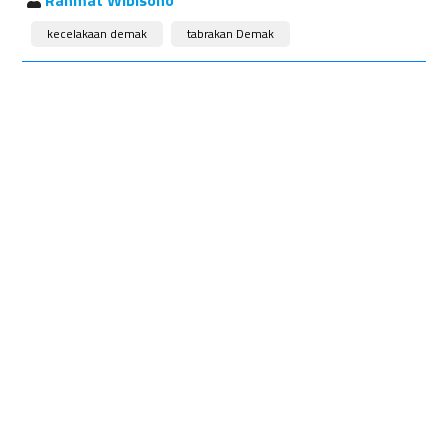
Rahmat Wibisono
kecelakaan demak
tabrakan Demak