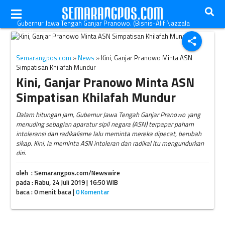
Gubernur Jawa Tengah Ganjar Pranowo. (Bisnis-Alif Nazzala
Rizqi)
share
Semarangpos.com
»
News
» Kini, Ganjar Pranowo Minta ASN
Simpatisan Khilafah Mundur
Kini, Ganjar Pranowo Minta ASN
Simpatisan Khilafah Mundur
Dalam hitungan jam, Gubernur Jawa Tengah Ganjar Pranowo yang
menuding sebagian aparatur sipil negara (ASN) terpapar paham
intoleransi dan radikalisme lalu meminta mereka dipecat, berubah
sikap. Kini, ia meminta ASN intoleran dan radikal itu mengundurkan
diri.
oleh : Semarangpos.com/Newswire
pada : Rabu, 24 Juli 2019 | 16:50 WIB
baca : 0 menit baca |
0 Komentar