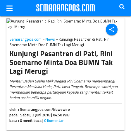
Menteri BUMN Rini Soemarno (kedua kanan). (Antara-Wira
Suryantala)
share
Semarangpos.com
»
News
» Kunjungi Pesantren di Pati, Rini
Soemarno Minta Doa BUMN Tak Lagi Merugi
Kunjungi Pesantren di Pati, Rini
Soemarno Minta Doa BUMN Tak
Lagi Merugi
Menteri Badan Usaha Milik Negara Rini Soemarno menyambangi
Pesantren Maslakul Huda, Pati, Jawa Tengah. Beberapa santri pun
memberikan beberapa pertanyaan kepada sang menteri terkait
badan usaha milik negara.
oleh : Semarangpos.com/Newswire
pada : Sabtu, 2 Juni 2018 | 04:50 WIB
baca : 0 menit baca |
0 Komentar