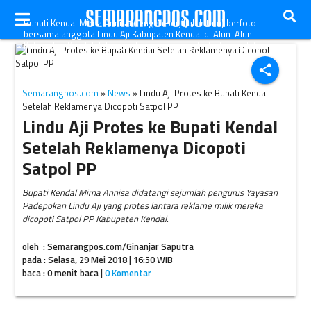
Bupati Kendal Mirna Annisa (tengah berjiljab hitam) berfoto
bersama anggota Lindu Aji Kabupaten Kendal di Alun-Alun
Kabupaten Kendal, Jateng setelah berdialog terkait masalah
reklame, Senin (28/5/2018). (Kendalkab.go.id)
share
Semarangpos.com
»
News
» Lindu Aji Protes ke Bupati Kendal
Setelah Reklamenya Dicopoti Satpol PP
Lindu Aji Protes ke Bupati Kendal
Setelah Reklamenya Dicopoti
Satpol PP
Bupati Kendal Mirna Annisa didatangi sejumlah pengurus Yayasan
Padepokan Lindu Aji yang protes lantara reklame milik mereka
dicopoti Satpol PP Kabupaten Kendal.
oleh : Semarangpos.com/Ginanjar Saputra
pada : Selasa, 29 Mei 2018 | 16:50 WIB
baca : 0 menit baca |
0 Komentar