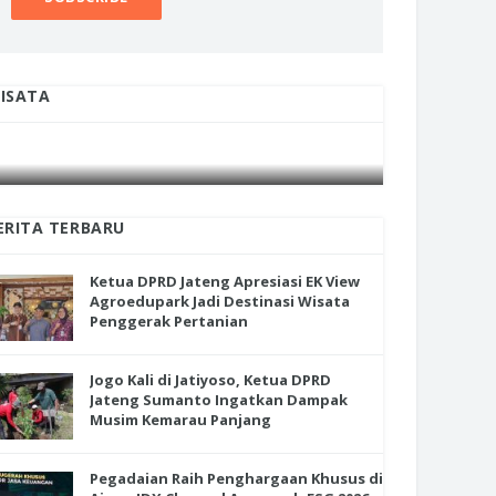
ISATA
ua DPRD Jateng Apresiasi EK
Jogo Kali di Jatiyoso, Ketua DPRD
INI CARA UMAT KRISTIANI SALATIGA
INI CARA
w Agroedupark Jadi Destinasi
Jateng Sumanto Ingatkan Damp
JAGA KERUKUNAN SAMBUT NATAL
JAGA KE
ata Penggerak Pertanian
Musim Kemarau Panjang
ERITA TERBARU
Ketua DPRD Jateng Apresiasi EK View
Agroedupark Jadi Destinasi Wisata
Penggerak Pertanian
Jogo Kali di Jatiyoso, Ketua DPRD
Jateng Sumanto Ingatkan Dampak
Musim Kemarau Panjang
Pegadaian Raih Penghargaan Khusus di