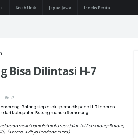
ga
Kisah Unik
Jagad Jawa
Indeks Berita
an
 Bisa Dilintasi H-7
0
 Semarang-Batang siap dilalui pemudik pada H-7 Lebaran
jur dari Kabupaten Batang menuju Semarang.
ndaraan melintasi salah satu ruas jalan tol Semarang-Batang
18). (Antara-Aditya Pradana Putra)