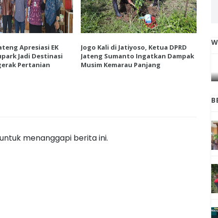
W
ateng Apresiasi EK
Jogo Kali di Jatiyoso, Ketua DPRD
Ket
IGA
INI CARA UMAT KRISTIANI SALATIGA
park Jadi Destinasi
Jateng Sumanto Ingatkan Dampak
Vie
L
JAGA KERUKUNAN SAMBUT NATAL
erak Pertanian
Musim Kemarau Panjang
Wis
B
ntuk menanggapi berita ini.