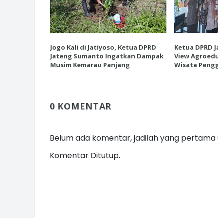
esiasi EK
Jogo Kali di Jatiyoso, Ketua DPRD
Ketua DPRD J
INI CARA UMAT KRISTIANI SALAT
 Destinasi
Jateng Sumanto Ingatkan Dampak
View Agroedu
JAGA KERUKUNAN SAMBUT NATA
tanian
Musim Kemarau Panjang
Wisata Pengg
0 KOMENTAR
Belum ada komentar, jadilah yang pertama u
Komentar Ditutup.