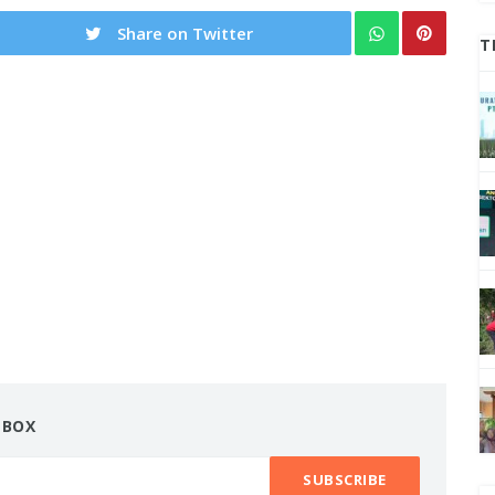
Share on Twitter
T
NBOX