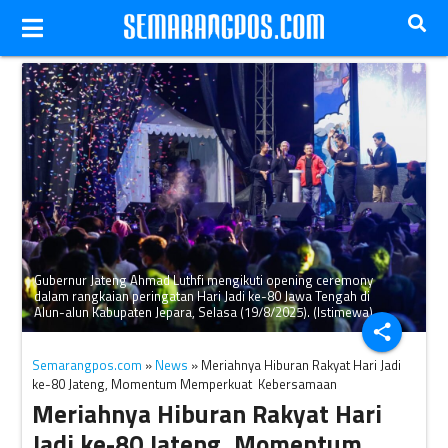
Gubernur Jateng Ahmad Luthfi mengikuti opening ceremony
dalam rangkaian peringatan Hari Jadi ke-80 Jawa Tengah di
Alun-alun Kabupaten Jepara, Selasa (19/8/2025). (Istimewa)
share
Semarangpos.com
»
News
» Meriahnya Hiburan Rakyat Hari Jadi
ke-80 Jateng, Momentum Memperkuat Kebersamaan
Meriahnya Hiburan Rakyat Hari
Jadi ke-80 Jateng, Momentum