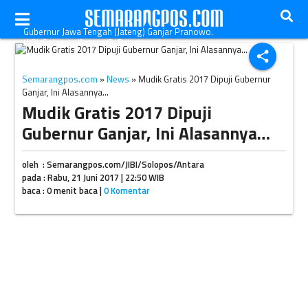
Gubernur Jawa Tengah (Jateng) Ganjar Pranowo.
(JIBI/Solopos/Antara/R. Rekotomo)
share
Semarangpos.com
»
News
» Mudik Gratis 2017 Dipuji Gubernur
Ganjar, Ini Alasannya…
Mudik Gratis 2017 Dipuji
Gubernur Ganjar, Ini Alasannya…
oleh : Semarangpos.com/JIBI/Solopos/Antara
pada : Rabu, 21 Juni 2017 | 22:50 WIB
baca : 0 menit baca |
0 Komentar