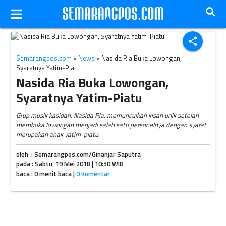
Grup musik Nasida Ria. (Instagram-@nasidariasemarang)
share
Semarangpos.com
»
News
» Nasida Ria Buka Lowongan,
Syaratnya Yatim-Piatu
Nasida Ria Buka Lowongan,
Syaratnya Yatim-Piatu
Grup musik kasidah, Nasida Ria, memunculkan kisah unik setelah
membuka lowongan menjadi salah satu personelnya dengan syarat
merupakan anak yatim-piatu.
oleh : Semarangpos.com/Ginanjar Saputra
pada : Sabtu, 19 Mei 2018 | 10:50 WIB
baca : 0 menit baca |
0 Komentar