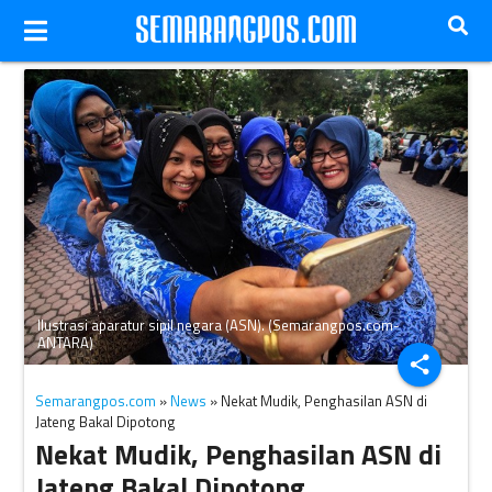
Ilustrasi aparatur sipil negara (ASN). (Semarangpos.com-
ANTARA)
share
Semarangpos.com
»
News
» Nekat Mudik, Penghasilan ASN di
Jateng Bakal Dipotong
Nekat Mudik, Penghasilan ASN di
Jateng Bakal Dipotong