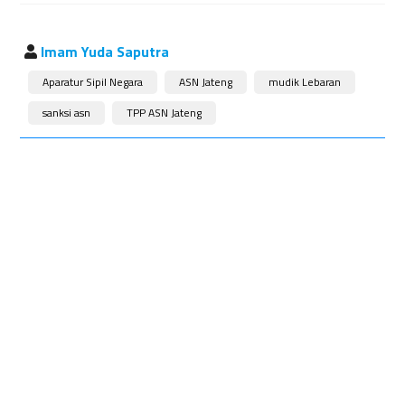
Imam Yuda Saputra
Aparatur Sipil Negara
ASN Jateng
mudik Lebaran
sanksi asn
TPP ASN Jateng