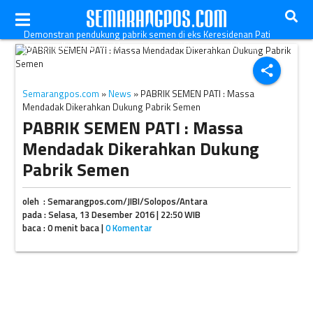
Demonstran pendukung pabrik semen di eks Keresidenan Pati
mengepalkan tinju saat berunjuk rasa di Semarang, Jateng,
Selasa (13/12/2016). (JIBI/Solopos/Antara/R. Rekotomo)
share
Semarangpos.com
»
News
» PABRIK SEMEN PATI : Massa
Mendadak Dikerahkan Dukung Pabrik Semen
PABRIK SEMEN PATI : Massa
Mendadak Dikerahkan Dukung
Pabrik Semen
oleh : Semarangpos.com/JIBI/Solopos/Antara
pada : Selasa, 13 Desember 2016 | 22:50 WIB
baca : 0 menit baca |
0 Komentar