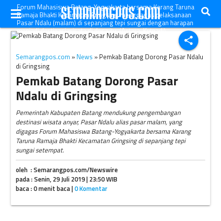
Forum Mahasiswa Batang-Yogyakarta bersama Karang Taruna
Ramaja Bhakti Kecamatan Gringsing menggagas pelaksanaan
Pasar Ndalu (malam) di sepanjang tepi sungai dengan harapan
menjadi destinasi wisata di desa itu. (Antara-Kutnadi)
share
Semarangpos.com
»
News
» Pemkab Batang Dorong Pasar Ndalu
di Gringsing
Pemkab Batang Dorong Pasar
Ndalu di Gringsing
Pemerintah Kabupaten Batang mendukung pengembangan
destinasi wisata anyar, Pasar Ndalu alias pasar malam, yang
digagas Forum Mahasiswa Batang-Yogyakarta bersama Karang
Taruna Ramaja Bhakti Kecamatan Gringsing di sepanjang tepi
sungai setempat.
oleh : Semarangpos.com/Newswire
pada : Senin, 29 Juli 2019 | 23:50 WIB
baca : 0 menit baca |
0 Komentar