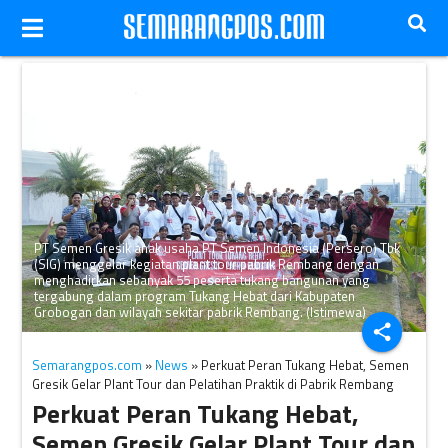
PT Semen Gresik anak usaha PT Semen Indonesia (Persero) Tbk
(SIG) menggelar kegiatan plant tour pabrik Rembang dengan
menghadirkan sebanyak 55 peserta tukang bangunan yang
tergabung dalam program Tukang Hebat dari Kabupaten
Grobogan dan wilayah sekitar pabrik Rembang. (Istimewa)
share
Semarangpos.com
»
News
» Perkuat Peran Tukang Hebat, Semen
Gresik Gelar Plant Tour dan Pelatihan Praktik di Pabrik Rembang
Perkuat Peran Tukang Hebat,
Semen Gresik Gelar Plant Tour dan