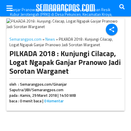
Ganjar Pranowo (kanan) berdialog dengan Paguyuban Resik
Kubur Jerotengah (PRKJ) di Desa Pekuncen, Kecamatan Kroya,
Kabupaten Cilacap, Jateng, Rabu (28/3/2018). (Instagram-
@ganjar_pranowo)
share
Semarangpos.com
»
News
» PILKADA 2018 : Kunjungi Cilacap,
Logat Ngapak Ganjar Pranowo Jadi Sorotan Warganet
PILKADA 2018 : Kunjungi Cilacap,
Logat Ngapak Ganjar Pranowo Jadi
Sorotan Warganet
oleh : Semarangpos.com/Ginanjar
Saputra/JIBI/Semarangpos.com
pada : Kamis, 29 Maret 2018 | 14:50 WIB
baca : 0 menit baca |
0 Komentar