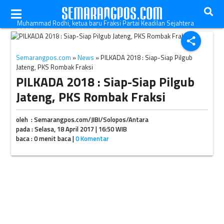
Muhammad Rodhi, ketua baru Fraksi Partai Keadilan Sejahtera
DPRD Jateng. (jateng.pks.id)
share
Semarangpos.com
»
News
» PILKADA 2018 : Siap-Siap Pilgub
Jateng, PKS Rombak Fraksi
PILKADA 2018 : Siap-Siap Pilgub
Jateng, PKS Rombak Fraksi
oleh : Semarangpos.com/JIBI/Solopos/Antara
pada : Selasa, 18 April 2017 | 16:50 WIB
baca : 0 menit baca |
0 Komentar