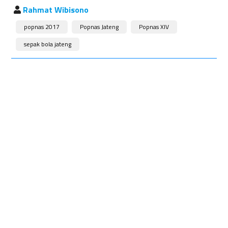
Rahmat Wibisono
popnas 2017
Popnas Jateng
Popnas XIV
sepak bola jateng