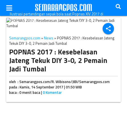
Ilustrasi pertandingan sepak bola saat Popnas XIV 2017 di
Stadion Citarum, Semarang, Jateng.
(JIBI/Semarangpos.com/Istimewa-Humas Popda Jateng)
share
Semarangpos.com
»
News
» POPNAS 2017 : Kesebelasan Jateng
Tekuk DIY 3-0, 2 Pemain Jadi Tumbal
POPNAS 2017 : Kesebelasan
Jateng Tekuk DIY 3-0, 2 Pemain
Jadi Tumbal
oleh : Semarangpos.com/R. Wibisono/JIBI/Semarangpos.com
pada : Kamis, 14 September 2017 | 01:50 WIB
baca : 0 menit baca |
0 Komentar