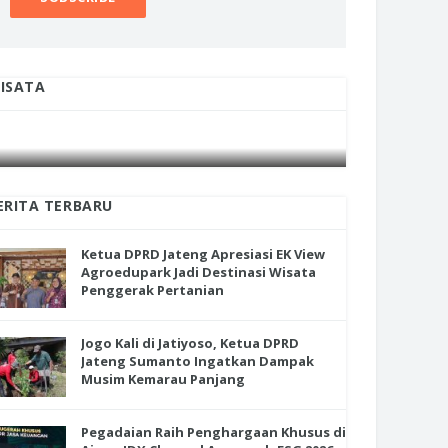
ua DPRD Jateng Apresiasi EK
Jogo Kali di Jatiyoso, Ketua DPRD
w Agroedupark Jadi Destinasi
Jateng Sumanto Ingatkan Damp
ata Penggerak Pertanian
Musim Kemarau Panjang
ISATA
INI CARA UMAT KRISTIANI SALATIGA
INI CARA
JAGA KERUKUNAN SAMBUT NATAL
JAGA KE
ERITA TERBARU
Ketua DPRD Jateng Apresiasi EK View
Agroedupark Jadi Destinasi Wisata
Penggerak Pertanian
Jogo Kali di Jatiyoso, Ketua DPRD
Jateng Sumanto Ingatkan Dampak
Musim Kemarau Panjang
Pegadaian Raih Penghargaan Khusus di