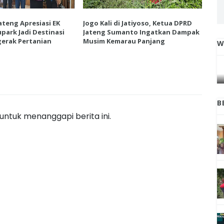
ateng Apresiasi EK
Jogo Kali di Jatiyoso, Ketua DPRD
Ket
park Jadi Destinasi
Jateng Sumanto Ingatkan Dampak
Vie
erak Pertanian
Musim Kemarau Panjang
Wis
W
IGA
INI CARA UMAT KRISTIANI SALATIGA
L
JAGA KERUKUNAN SAMBUT NATAL
B
ntuk menanggapi berita ini.