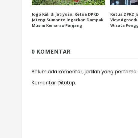
esiasi EK
Jogo Kali di Jatiyoso, Ketua DPRD
Ketua DPRD J
 Destinasi
Jateng Sumanto Ingatkan Dampak
View Agroedu
tanian
Musim Kemarau Panjang
Wisata Pengg
INI CARA UMAT KRISTIANI SALAT
JAGA KERUKUNAN SAMBUT NATA
0 KOMENTAR
Belum ada komentar, jadilah yang pertama u
Komentar Ditutup.